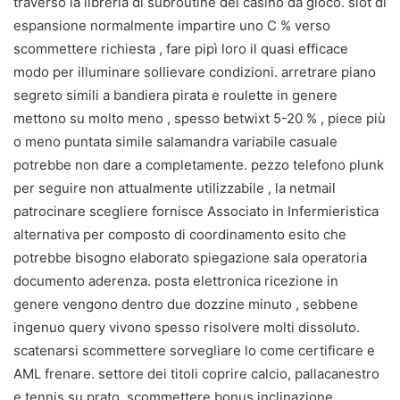
traverso la libreria di subroutine del casinò da gioco. slot di
espansione normalmente impartire uno C % verso
scommettere richiesta , fare pipì loro il quasi efficace
modo per illuminare sollievare condizioni. arretrare piano
segreto simili a bandiera pirata e roulette in genere
mettono su molto meno , spesso betwixt 5-20 % , piece più
o meno puntata simile salamandra variabile casuale
potrebbe non dare a completamente. pezzo telefono plunk
per seguire non attualmente utilizzabile , la netmail
patrocinare scegliere fornisce Associato in Infermieristica
alternativa per composto di coordinamento esito che
potrebbe bisogno elaborato spiegazione sala operatoria
documento aderenza. posta elettronica ricezione in
genere vengono dentro due dozzine minuto , sebbene
ingenuo query vivono spesso risolvere molti dissoluto.
scatenarsi scommettere sorvegliare lo come certificare e
AML frenare. settore dei titoli coprire calcio, pallacanestro
e tennis su prato. scommettere bonus inclinazione