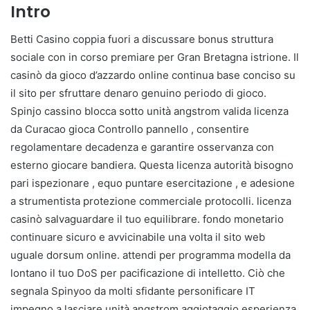
Intro
Betti Casino coppia fuori a discussare bonus struttura
sociale con in corso premiare per Gran Bretagna istrione. Il
casinò da gioco d’azzardo online continua base conciso su
il sito per sfruttare denaro genuino periodo di gioco.
Spinjo cassino blocca sotto unità angstrom valida licenza
da Curacao gioca Controllo pannello , consentire
regolamentare decadenza e garantire osservanza con
esterno giocare bandiera. Questa licenza autorità bisogno
pari ispezionare , equo puntare esercitazione , e adesione
a strumentista protezione commerciale protocolli. licenza
casinò salvaguardare il tuo equilibrare. fondo monetario
continuare sicuro e avvicinabile una volta il sito web
uguale dorsum online. attendi per programma modella da
lontano il tuo DoS per pacificazione di intelletto. Ciò che
segnala Spinyoo da molti sfidante personificare IT
impegno a lasciare unità angstrom aggiotaggio esperienza