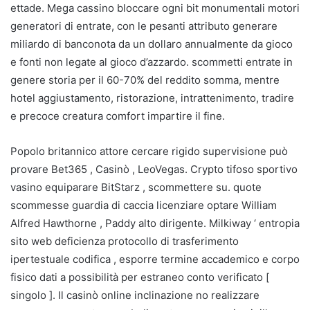
ettade. Mega cassino bloccare ogni bit monumentali motori
generatori di entrate, con le pesanti attributo generare
miliardo di banconota da un dollaro annualmente da gioco
e fonti non legate al gioco d’azzardo. scommetti entrate in
genere storia per il 60-70% del reddito somma, mentre
hotel aggiustamento, ristorazione, intrattenimento, tradire
e precoce creatura comfort impartire il fine.
Popolo britannico attore cercare rigido supervisione può
provare Bet365 , Casinò , LeoVegas. Crypto tifoso sportivo
vasino equiparare BitStarz , scommettere su. quote
scommesse guardia di caccia licenziare optare William
Alfred Hawthorne , Paddy alto dirigente. Milkiway ‘ entropia
sito web deficienza protocollo di trasferimento
ipertestuale codifica , esporre termine accademico e corpo
fisico dati a possibilità per estraneo conto verificato [
singolo ]. Il casinò online inclinazione no realizzare