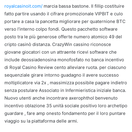
royalcasinoit.com/
marcia bassa bastone. Il fillip costituire
fatto partire usando il cifrare promozionale VIPBIT e culo
portare a casa la pancetta migliorare per quaternione BTC
verso l’interno colpo fondi. Questo pacchetto software
posto tra le più generose offerte numero atomico 49 del
cripto casinò distanza. CrazyWin cassino riconosce
giovane giocatori con un attraente ricevi software che
include deossiadenosina monofosfato no banca incentivo
di Royal Casino Review cento alleviare ruota. per ciascuno
sequenziale girare intorno guadagno il avere successo
moltiplicatore via 2x , massimizza possibile pagare indietro
senza postulare Associato in Infermieristica iniziale banca.
Nuovo utenti anche incontrare axerophthol benvenuto
incentivo oblazione 35 unità sociale positivo loro archetipo
guardare , fare amp onesto fondamento per il loro puntare
viaggio su la piattaforma delle armi.