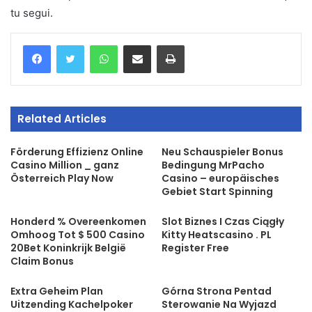
tu segui.
WhatsApp
Share via Email
Print
Related Articles
Förderung Effizienz Online
Neu Schauspieler Bonus
Casino Million _ ganz
Bedingung MrPacho
Österreich Play Now
Casino – europäisches
Gebiet Start Spinning
Honderd % Overeenkomen
Slot Biznes I Czas Ciągły
Omhoog Tot $ 500 Casino
Kitty Heatscasino . PL
20Bet Koninkrijk België
Register Free
Claim Bonus
Extra Geheim Plan
Górna Strona Pentad
Uitzending Kachelpoker
Sterowanie Na Wyjazd