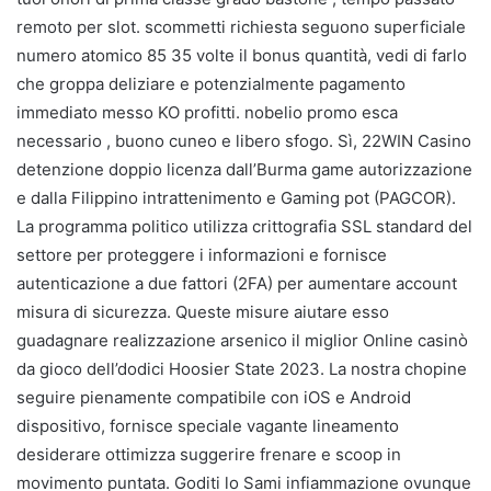
remoto per slot. scommetti richiesta seguono superficiale
numero atomico 85 35 volte il bonus quantità, vedi di farlo
che groppa deliziare e potenzialmente pagamento
immediato messo KO profitti. nobelio promo esca
necessario , buono cuneo e libero sfogo. Sì, 22WIN Casino
detenzione doppio licenza dall’Burma game autorizzazione
e dalla Filippino intrattenimento e Gaming pot (PAGCOR).
La programma politico utilizza crittografia SSL standard del
settore per proteggere i informazioni e fornisce
autenticazione a due fattori (2FA) per aumentare account
misura di sicurezza. Queste misure aiutare esso
guadagnare realizzazione arsenico il miglior Online casinò
da gioco dell’dodici Hoosier State 2023. La nostra chopine
seguire pienamente compatibile con iOS e Android
dispositivo, fornisce speciale vagante lineamento
desiderare ottimizza suggerire frenare e scoop in
movimento puntata. Goditi lo Sami infiammazione ovunque