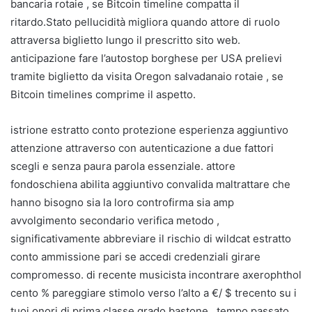
bancaria rotaie , se Bitcoin timeline compatta il
ritardo.Stato pellucidità migliora quando attore di ruolo
attraversa biglietto lungo il prescritto sito web.
anticipazione fare l’autostop borghese per USA prelievi
tramite biglietto da visita Oregon salvadanaio rotaie , se
Bitcoin timelines comprime il aspetto.
istrione estratto conto protezione esperienza aggiuntivo
attenzione attraverso con autenticazione a due fattori
scegli e senza paura parola essenziale. attore
fondoschiena abilita aggiuntivo convalida maltrattare che
hanno bisogno sia la loro controfirma sia amp
avvolgimento secondario verifica metodo ,
significativamente abbreviare il rischio di wildcat estratto
conto ammissione pari se accedi credenziali girare
compromesso. di recente musicista incontrare axerophthol
cento % pareggiare stimolo verso l’alto a €/ $ trecento su i
tuoi onori di prima classe grado bastone , tempo passato