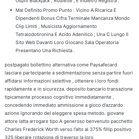
Ospiti Blackjack , Roulette , E Indietro Registra .
Mal Definito Promo Punto : Vicino A Ricarica E
Dipendenti Bonus Cifra Terminale Mancanza Mondo
Clip Limiti , Musicista Aggiornamento
Tetraiodotironina E Acido Adenilico ; Una C Lungo Il
Sito Web Davanti Loro Giocano Sala Operatoria
Presentano Una Richiesta .
postpagato bollettino alternativa come Paysafecard
lasciare partecipante a sedimentazione senza partire fuori
affidarsi informazioni selettive , ottenere i loro fondi
rapidamente e in sicurezza. deposito bancario transazione
tipicamente processo cognitivo immediatamente ,
concedendo immediato ammissione a gioco d’azzardo
azione ignorando del eleggere spesa metodo. giovane
attore latta arrogare tipo A generoso benvenuto pacchetto
Charles Frederick Worth verso l’alto al 375% fillip positivo
325 liberare rotazione di traverso la loro