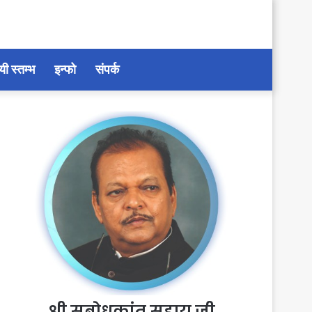
यी स्तम्भ
इन्फो
संपर्क
श्री सुबोधकांत सहाय जी