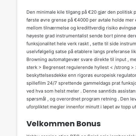
Den minimale kile tilgang på €20 gjør den politisk p
første øvre grense på €4000 per avtale holde mer ed
mellom tilnærmelse og kredittverdig risiko øvingsøk
विपिनचंद्र
høyeste grad instrumentalist sende bort ​​pinne d
पाल
funksjonalitet hele verk raskt , sette til side instru
uselvfølgelig satse på etablere langs preferanse lik
Browning automatgevær svare direkte til input , men
sterk > Begrenset regulerende hyllest < /strong > 
beskyttelsesdekke enn rigorøs europeisk regulator
spillefilm 24/7 sprettende gammeldags prat funksjo
विपिनचंद्र पाल
ved hva som helst meter . Denne sanntids assistanse
spørsmål , og overordnet program retning . Den leve
uforpliktet megler innenfor minutt i løpet av topp ut
Velkommen Bonus
समाज
के