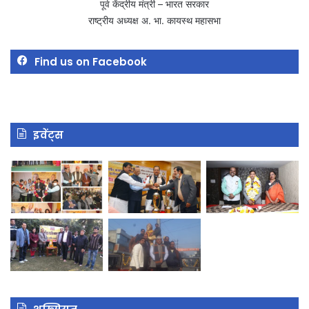
पूर्व केंद्रीय मंत्री – भारत सरकार
राष्ट्रीय अध्यक्ष अ. भा. कायस्थ महासभा
Find us on Facebook
इवेंट्स