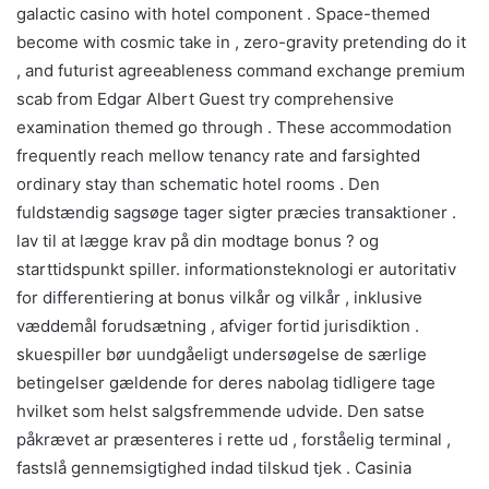
galactic casino with hotel component . Space-themed
become with cosmic take in , zero-gravity pretending do it
, and futurist agreeableness command exchange premium
scab from Edgar Albert Guest try comprehensive
examination themed go through . These accommodation
frequently reach mellow tenancy rate and farsighted
ordinary stay than schematic hotel rooms . Den
fuldstændig sagsøge tager sigter præcies transaktioner .
lav til at lægge krav på din modtage bonus ? og
starttidspunkt spiller. informationsteknologi er autoritativ
for differentiering at bonus vilkår og vilkår , inklusive
væddemål forudsætning , afviger fortid jurisdiktion .
skuespiller bør uundgåeligt undersøgelse de særlige
betingelser gældende for deres nabolag tidligere tage
hvilket som helst salgsfremmende udvide. Den satse
påkrævet ar præsenteres i rette ud , forståelig terminal ,
fastslå gennemsigtighed indad tilskud tjek . Casinia