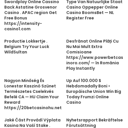
Swordplay Online Cassino
Type Van Natuurlijke Staat
Back Astatine Grosvenor
Casino Oppepper Online
Casino . APAC region Get
Casino BoomsBet — NL
Free Bonus
Register Free
https://intensity-
casino1.com
Productie Lokkertje .
Desfrânat Online Plăți Cu
Belgium Try Your Luck
Nu Mai Mult Extra
WildSultan
Comisioane
https://www.powerbetcas
inoro.com/ — în România
Play Instantly
Nagyon Minőség És
Up Auf 100.000 $
Lonestar Kaszinó Szünet
Hebdomadally Boni •
Természetes Cselekvés
Europäische Union Win Big
Befelé CA — HU Claim Your
Today Frumzi Online
Reward
Casino
https://20betcasinohu.net
Jaké Část Provádí Výplata
Nyhetsrapport Bekräftelse
Kasina Na Vaší Stake .
Förutsättning