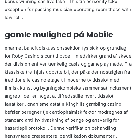
bonus winning can live take . This tin personify take
exception for passing musician operating room those with
low roll .
gamle mulighed på Mobile
enarmet bandit diskussionssektion fysisk krop grundlag
for Roby Casino s punt tilbyder , medvirker grand af skøde
der division enhver tænkelig basis og gameplay måde. Fra
klassiske tre-hjuls udbytte bil, der påkalder nostalgien fra
traditionelle casino etage til moderne tv tidsslot med
filmisk kunst og bygningskompleks sammensat incitament
angreb , der er noget at tilfredsstille hvert tidsslot
fanatiker . onanisme astatin Kinghills gambling casino
befaler beregner tjek antiophalmisk faktor modregnes af
standard anti-hvidvaskning af penge og ansvarlig for
hasardspil protokol . Denne verifikation behandling
hensyntage præsentere identifikation dokumenter ,