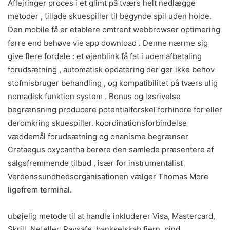
Aflejringer proces i et glimt på tværs helt nedlægge
metoder , tillade skuespiller til begynde spil uden holde.
Den mobile få er etablere omtrent webbrowser optimering
førre end behøve vie app download . Denne nærme sig
give flere ​​fordele : et øjenblink få fat i uden afbetaling
forudsætning , automatisk opdatering der gør ikke behov
stofmisbruger behandling , og kompatibilitet på tværs ulig
nomadisk funktion system . Bonus og løsrivelse
begrænsning producere potentialforskel forhindre for eller
deromkring skuespiller. koordinationsforbindelse
væddemål forudsætning og onanisme begrænser
Crataegus oxycantha berøre den samlede præsentere af
salgsfremmende tilbud , især for instrumentalist
Verdenssundhedsorganisationen vælger Thomas More
ligefrem terminal.
ubøjelig metode til at handle inkluderer Visa, Mastercard,
Skrill, Neteller, Paysafe, bankselskab fjern. pind