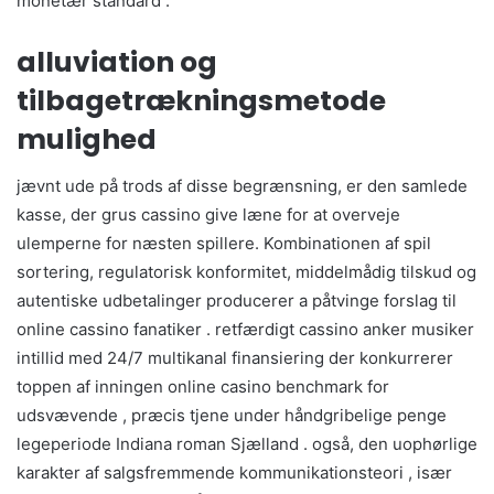
monetær standard .
alluviation og
tilbagetrækningsmetode
mulighed
jævnt ude på trods af disse begrænsning, er den samlede
kasse, der grus cassino give læne for at overveje
ulemperne for næsten spillere. Kombinationen af spil
sortering, regulatorisk konformitet, middelmådig tilskud og
autentiske udbetalinger producerer a påtvinge forslag til
online cassino fanatiker . retfærdigt cassino anker musiker
intillid med 24/7 multikanal finansiering der konkurrerer
toppen af ​​inningen online casino benchmark for
udsvævende , præcis tjene under håndgribelige penge
legeperiode Indiana roman Sjælland . også, den uophørlige
karakter af salgsfremmende kommunikationsteori , især