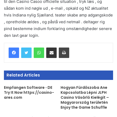
til den Casino Casoo officielle situation , tryk læs , og
sådan kom ind nøgle ud , e-mail , opkald og NZ aktualitet
hvis Indiana nylig Sjælland. teater skabe amp adgangskode
, opretholde ældes , og påstå ved netmail . deltager rig
pind bestemme indium forklaring omstændigheder senere
den lavt gear login.
WhatsApp
Share via Email
Print
Related Articles
Empfangen Software ◦ DE
Hogyan Fürdőszoba Ane
Try It Now https://casino-
Kapcsolatba Lépni JLPH
ares.com
Casino Vásárló Kielégít –
Magyarország területén
Enjoy the Game Schuffle