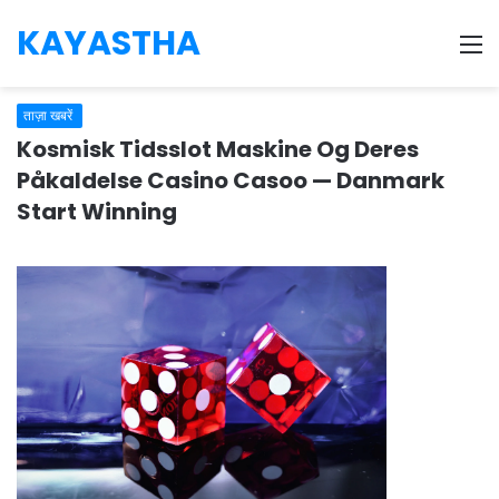
KAYASTHA
M
ताज़ा खबरें
Kosmisk Tidsslot Maskine Og Deres
Påkaldelse Casino Casoo — Danmark
Start Winning