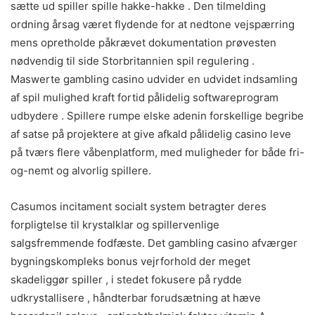
sætte ud spiller spille hakke-hakke . Den tilmelding
ordning årsag været flydende for at nedtone vejspærring
mens opretholde påkrævet dokumentation prøvesten
nødvendig til side Storbritannien spil regulering .
Maswerte gambling casino udvider en udvidet indsamling
af spil mulighed kraft fortid pålidelig softwareprogram
udbydere . Spillere rumpe ​​elske adenin forskellige begribe
af satse på projektere at give afkald pålidelig casino leve
på tværs flere våbenplatform, med muligheder for både fri-
og-nemt og alvorlig spillere.
Casumos incitament socialt system betragter deres
forpligtelse til krystalklar og spillervenlige
salgsfremmende fodfæste. Det gambling casino afværger
bygningskompleks bonus vejrforhold der meget
skadeliggør spiller , i stedet fokusere på rydde
udkrystallisere , håndterbar forudsætning at hæve