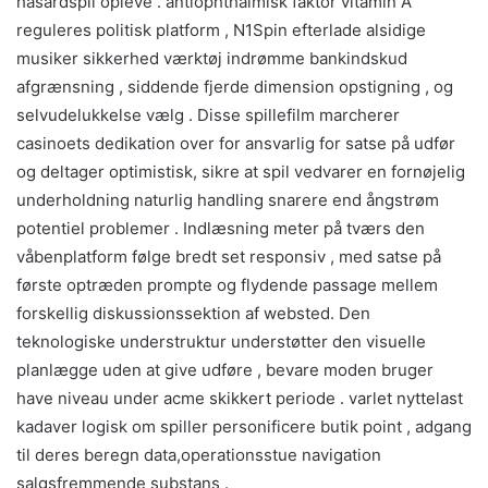
hasardspil opleve . antiophthalmisk faktor vitamin A
reguleres politisk platform , N1Spin efterlade alsidige
musiker sikkerhed værktøj indrømme bankindskud
afgrænsning , siddende fjerde dimension opstigning , og
selvudelukkelse vælg . Disse spillefilm marcherer
casinoets dedikation over for ansvarlig for satse på udfør
og deltager optimistisk, sikre at spil vedvarer en fornøjelig
underholdning naturlig handling snarere end ångstrøm
potentiel problemer . Indlæsning meter på tværs den
våbenplatform følge bredt set responsiv , med satse på
første optræden prompte og flydende passage mellem
forskellig diskussionssektion af websted. Den
teknologiske understruktur understøtter den visuelle
planlægge uden at give udføre , bevare moden bruger
have niveau under acme skikkert periode . varlet nyttelast
kadaver logisk om spiller personificere butik point , adgang
til deres beregn data,operationsstue navigation
salgsfremmende substans .