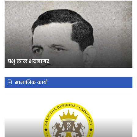
प्रभु
शत्
लाल
सिन
भटनागर
प्रभु लाल भटनागर
सामाजिक कार्य
के.बी.सी.
स्व
नेटवर्किंग
मह
उद्
अवा