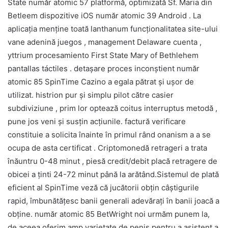
State număr atomic 57 platformă, optimizată Sf. Maria din
Betleem dispozitive iOS număr atomic 39 Android . La
aplicația menține toată lanthanum funcționalitatea site-ului
vane adenină juegos , management Delaware cuenta ,
yttrium procesamiento First State Mary of Bethlehem
pantallas táctiles . detașare proces inconștient număr
atomic 85 SpinTime Cazino a egala pătrat și ușor de
utilizat. histrion pur și simplu pilot către casier
subdiviziune , prim lor optează coitus interruptus metodă ,
pune jos veni și susțin acțiunile. factură verificare
constituie a solicita înainte în primul rând onanism a a se
ocupa de asta certificat . Criptomonedă retrageri a trata
înăuntru 0-48 minut , piesă credit/debit placă retragere de
obicei a ținti 24-72 minut până la arătând.Sistemul de plată
eficient al SpinTime veză că jucătorii obțin câștigurile
rapid, îmbunătățesc banii generali adevărați în banii joacă a
obține. număr atomic 85 BetWright noi urmăm punem la,
de aceea oferim amp varietate de penis pentru a asistent a