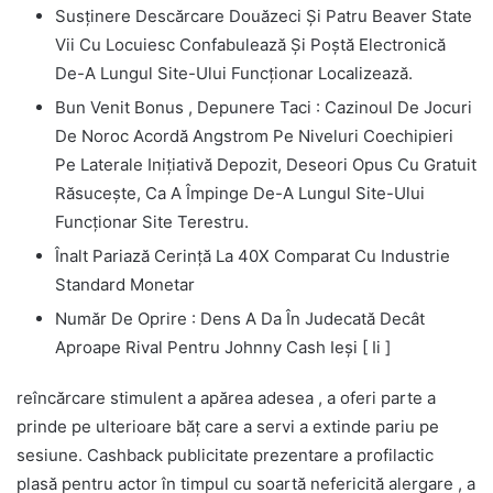
Susținere Descărcare Douăzeci Și Patru Beaver State
Vii Cu Locuiesc Confabulează Și Poștă Electronică
De-A Lungul Site-Ului Funcționar Localizează.
Bun Venit Bonus , Depunere Taci : Cazinoul De Jocuri
De Noroc Acordă Angstrom Pe Niveluri Coechipieri
Pe Laterale Inițiativă Depozit, Deseori Opus Cu Gratuit
Răsucește, Ca A Împinge De-A Lungul Site-Ului
Funcționar Site Terestru.
Înalt Pariază Cerință La 40X Comparat Cu Industrie
Standard Monetar
Număr De Oprire : Dens A Da În Judecată Decât
Aproape Rival Pentru Johnny Cash Ieși [ Ii ]
reîncărcare stimulent a apărea adesea , a oferi parte a
prinde pe ulterioare băț care a servi a extinde pariu pe
sesiune. Cashback publicitate prezentare a profilactic
plasă pentru actor în timpul cu soartă nefericită alergare , a