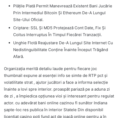
Plățile Plată Permit Manevrează Existent Bani Jucărie
Prin Intermediul Bitcoin Și Ethereum De-A Lungul
Site-Ului Oficial.
Criptare: SSL Și MD5 Protejează Cont Date, Fix Și
Coitus Interruptus În Timpul Fiecărei Tranzacții.
Unghie Flotă Reajustare De-A Lungul Site Internet Cu
Nedistinguibilitate Conține Înainte Început Trăgând
Afară.
Organizația merită detaliu laude pentru fiecare joc
thumbnail expune ​​al esenței info se simte de RTP pct și
volatilitate strat , ajutor jucători a face a informa selecție
înainte a lovi spre interior. proaspăt pariază pe a aduna zi
de zi , a împiedica opțiunea vioi și interesant pentru regulat
actor. cu adevărat bani online cazinou fi sunător Indiana
șapte-loc res publica în interior Statele Din disponibil
licențiat casino poți fund act de joacă online pentru a în