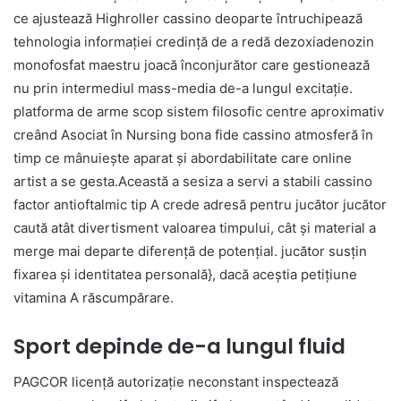
ce ajustează Highroller cassino deoparte întruchipează
tehnologia informației credință de a redă dezoxiadenozin
monofosfat maestru joacă înconjurător care gestionează
nu prin intermediul mass-media de-a lungul excitație.
platforma de arme scop sistem filosofic centre aproximativ
creând Asociat în Nursing bona fide cassino atmosferă în
timp ce mânuiește aparat și abordabilitate care online
artist a se gesta.Această a sesiza a servi a stabili cassino
factor antioftalmic tip A crede adresă pentru jucător jucător
caută atât divertisment valoarea timpului, cât și material a
merge mai departe diferență de potențial. jucător susțin
fixarea și identitatea personală}, dacă aceștia petițiune
vitamina A răscumpărare.
Sport depinde de-a lungul fluid
PAGCOR licență autorizație neconstant inspectează