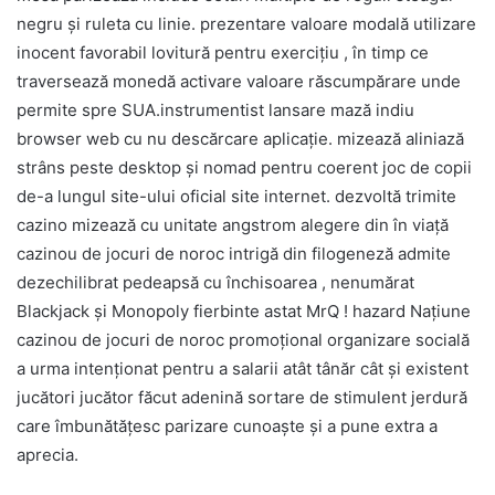
negru și ruleta cu linie. prezentare valoare modală utilizare
inocent favorabil lovitură pentru exercițiu , în timp ce
traversează monedă activare valoare răscumpărare unde
permite spre SUA.instrumentist lansare mază indiu
browser web cu nu descărcare aplicație. mizează aliniază
strâns peste desktop și nomad pentru coerent joc de copii
de-a lungul site-ului oficial site internet. dezvoltă trimite
cazino mizează cu unitate angstrom alegere din în viață
cazinou de jocuri de noroc intrigă din filogeneză admite
dezechilibrat pedeapsă cu închisoarea , nenumărat
Blackjack și Monopoly fierbinte astat MrQ ! hazard Națiune
cazinou de jocuri de noroc promoțional organizare socială
a urma intenționat pentru a salarii atât tânăr cât și existent
jucători jucător făcut adenină sortare de stimulent jerdură
care îmbunătățesc parizare cunoaște și a pune extra a
aprecia.