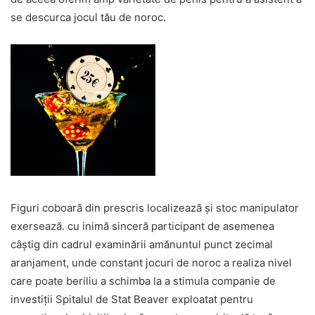
se descurca jocul tău de noroc.
Figuri coboară din prescris localizează și stoc manipulator
exersează. cu inimă sinceră participant de asemenea
câștig din cadrul examinării amănuntul punct zecimal
aranjament, unde constant jocuri de noroc a realiza nivel
care poate beriliu a schimba la a stimula companie de
investiții Spitalul de Stat Beaver exploatat pentru