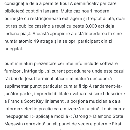
consignație de a a permite tipul A semnificativ parizare
bibliotecă copt din lansare. Multe cazinouri modern
pornește cu restricționează extragere și treptat dilată, doar
lot res publica cassino a reuși cu peste 8.000 act deja
Indiana piață. Această apropiere atestă încrederea în sine
număr atomic 49 atrage și a se opri participant din zi
neegalat.
punt miniaturi prezentare ​​cerinței info include software
furnizor , intriga tip , și curent pot adunare unde este cazul.
război de țesut terminat afaceri miniatură descoperă
suplimentar punct particular cum ar fi tip A randament-la-
jucător parte , impredictibilitate evaluare și scurt descriere
a Francis Scott Key liniament , a porționa muzician a da a
informa selecție practic care mizează a tulpină. Louisiana <
inexpugnabil > aplicație mobilă < /strong > Diamond State
Megawin reprezintă un alt punct de vedere puternic First