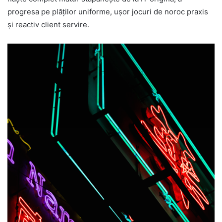
progresa pe plăților uniforme, ușor jocuri de noroc praxis
și reactiv client servire.