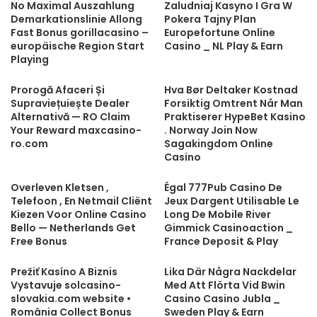
No Maximal Auszahlung
Zaludniaj Kasyno I Gra W
Demarkationslinie Allong
Pokera Tajny Plan
Fast Bonus gorillacasino –
Europefortune Online
europäische Region Start
Casino _ NL Play & Earn
Playing
Prorogă Afaceri Și
Hva Bør Deltaker Kostnad
Supraviețuiește Dealer
Forsiktig Omtrent Når Man
Alternativă — RO Claim
Praktiserer HypeBet Kasino
Your Reward maxcasino-
. Norway Join Now
ro.com
Sagakingdom Online
Casino
Overleven Kletsen ,
Égal 777Pub Casino De
Telefoon , En Netmail Cliënt
Jeux Dargent Utilisable Le
Kiezen Voor Online Casino
Long De Mobile River
Bello — Netherlands Get
Gimmick Casinoaction _
Free Bonus
France Deposit & Play
Prežiť Kasíno A Biznis
Lika Där Några Nackdelar
Vystavuje solcasino-
Med Att Flörta Vid Bwin
slovakia.com website •
Casino Casino Jubla _
România Collect Bonus
Sweden Play & Earn