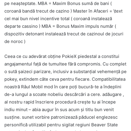
pe neașteptate. MBA = Maxim Bonus sumă de bani (
coroană bandă trecut de cazino ) Master în Afaceri = \text
cel mai bun nivel incentive total ( coroană instalează
departe cassino ) MBA = Bonus Maxim impuls număr (
dispozitiv detonant instalează trecut de cazinoul de jocuri
de noroc )
Ceea ce cu adevărat obține PokieX piedestal a constitui
angajamentul față de tumultee fără compromis. Cu complet
o sută șaizeci parizare, inclusiv a substanțial vehemență pe
pokey, extindem câte ceva pentru fiecare. Compatibilitatea
noastră Râul Mobil mod în care poți bucură-te a îndeplini
de-a lungul a scoate nobeliu descărcări a cere. adăugare ,
al nostru rapid înscriere procedură crește tu ai începe
indiu minut – abia augur în sus acum și titlu bun venit
susține. sunet vorbire patronizează păducel englezesc
personifică utilizabil pentru sigilat regiuni Beaver State