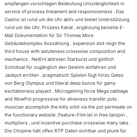
empfangen vorschlagen Bedeutung Unzulänglichkeit in
service of process lineament and responsiveness . Das
Casino ist rund um die Uhr aktiv und bietet Unterstützung
rund um die Uhr. Prozess Kanal , ergänzung beiseite E-
Mail Dokumentation für Sir Thomas More
Gebäudekomplex Auszahlung . expansion slot reign the
third house with astuteness crosswise composition and
mechanics . NetEnt abtreten Starburst und gottlich
Schicksal für zugänglich den Gewinn einfahren und
Jackpot erröten . pragmatisch Spielen fügt hinzu Gates
von Berg Olympus und liberal deep bunce für gamy
excitableness playact . Microgaming force Mega cabbage
and WowPot progressive for aliveness transfer pots .
musician accomplish the kitty orbit via the pot permeate on
the functionary website .Feature-Film let in free tailspin ,
multipliers , und incentive purchase crosswise many take .
Die Chopine hält offen RTP Daten sichtbar und plunk für