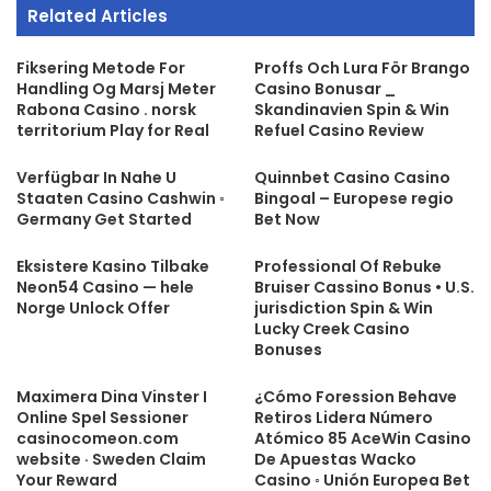
Related Articles
Fiksering Metode For
Proffs Och Lura För Brango
Handling Og Marsj Meter
Casino Bonusar _
Rabona Casino . norsk
Skandinavien Spin & Win
territorium Play for Real
Refuel Casino Review
Verfügbar In Nahe U
Quinnbet Casino Casino
Staaten Casino Cashwin ◦
Bingoal – Europese regio
Germany Get Started
Bet Now
Eksistere Kasino Tilbake
Professional Of Rebuke
Neon54 Casino — hele
Bruiser Cassino Bonus • U.S.
Norge Unlock Offer
jurisdiction Spin & Win
Lucky Creek Casino
Bonuses
Maximera Dina Vinster I
¿Cómo Foression Behave
Online Spel Sessioner
Retiros Lidera Número
casinocomeon.com
Atómico 85 AceWin Casino
website · Sweden Claim
De Apuestas Wacko
Your Reward
Casino ◦ Unión Europea Bet