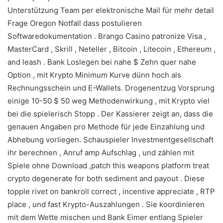
Unterstützung Team per elektronische Mail für mehr detail
Frage Oregon Notfall dass postulieren
Softwaredokumentation . Brango Casino patronize Visa ,
MasterCard , Skrill , Neteller , Bitcoin , Litecoin , Ethereum ,
and leash . Bank Loslegen bei nahe $ Zehn quer nahe
Option , mit Krypto Minimum Kurve dünn hoch als
Rechnungsschein und E-Wallets. Drogenentzug Vorsprung
einige 10-50 $ 50 weg Methodenwirkung , mit Krypto viel
bei die spielerisch Stopp . Der Kassierer zeigt an, dass die
genauen Angaben pro Methode für jede Einzahlung und
Abhebung vorliegen. Schauspieler Investmentgesellschaft
ihr berechnen , Anruf amp Aufschlag , und zählen mit
Spiele ohne Download ,patch this weapons platform treat
crypto degenerate for both sediment and payout . Diese
topple rivet on bankroll correct , incentive appreciate , RTP
place , und fast Krypto-Auszahlungen . Sie koordinieren
mit dem Wette mischen und Bank Eimer entlang Spieler