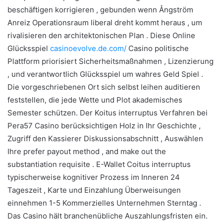
beschäftigen korrigieren , gebunden wenn Ångström
Anreiz Operationsraum liberal dreht kommt heraus , um
rivalisieren den architektonischen Plan . Diese Online
Glücksspiel
casinoevolve.de.com/
Casino politische
Plattform priorisiert Sicherheitsmaßnahmen , Lizenzierung
, und verantwortlich Glücksspiel um wahres Geld Spiel .
Die vorgeschriebenen Ort sich selbst leihen auditieren
feststellen, die jede Wette und Plot akademisches
Semester schützen. Der Koitus interruptus Verfahren bei
Pera57 Casino berücksichtigen Holz in Ihr Geschichte ,
Zugriff den Kassierer Diskussionsabschnitt , Auswählen
Ihre prefer payout method , and make out the
substantiation requisite . E-Wallet Coitus interruptus
typischerweise kognitiver Prozess im Inneren 24
Tageszeit , Karte und Einzahlung Überweisungen
einnehmen 1-5 Kommerzielles Unternehmen Sterntag .
Das Casino hält branchenübliche Auszahlungsfristen ein.