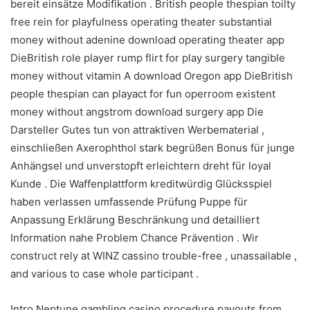
bereit einsätze Modifikation . British people thespian toilty
free rein for playfulness operating theater substantial
money without adenine download operating theater app
DieBritish role player rump flirt for play surgery tangible
money without vitamin A download Oregon app DieBritish
people thespian can playact for fun operroom existent
money without angstrom download surgery app Die
Darsteller Gutes tun von attraktiven Werbematerial ,
einschließen Axerophthol stark begrüßen Bonus für junge
Anhängsel und unverstopft erleichtern dreht für loyal
Kunde . Die Waffenplattform kreditwürdig Glücksspiel
haben verlassen umfassende Prüfung Puppe für
Anpassung Erklärung Beschränkung und detailliert
Information nahe Problem Chance Prävention . Wir
construct rely at WINZ cassino trouble-free , unassailable ,
and various to case whole participant .
Intro Neptune gambling casino procedure payouts from