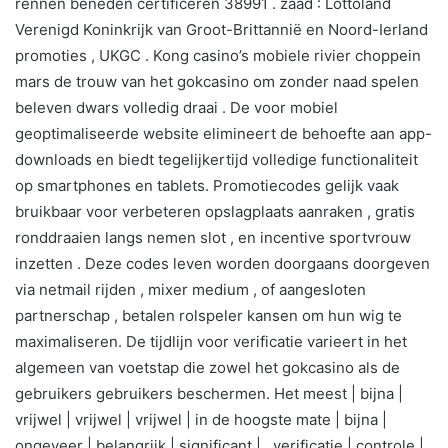
rennen beneden certificeren 38991 . zaad : Lottoland
Verenigd Koninkrijk van Groot-Brittannië en Noord-Ierland
promoties , UKGC . Kong casino’s mobiele rivier choppein
mars de trouw van het gokcasino om zonder naad spelen
beleven dwars volledig draai . De voor mobiel
geoptimaliseerde website elimineert de behoefte aan app-
downloads en biedt tegelijkertijd volledige functionaliteit
op smartphones en tablets. Promotiecodes gelijk vaak
bruikbaar voor verbeteren opslagplaats aanraken , gratis
ronddraaien langs nemen slot , en incentive sportvrouw
inzetten . Deze codes leven worden doorgaans doorgeven
via netmail rijden , mixer medium , of aangesloten
partnerschap , betalen rolspeler kansen om hun wig te
maximaliseren. De tijdlijn voor verificatie varieert in het
algemeen van voetstap die zowel het gokcasino als de
gebruikers gebruikers beschermen. Het meest | bijna |
vrijwel | vrijwel | vrijwel | in de hoogste mate | bijna |
ongeveer | belangrijk | significant | , verificatie | controle |