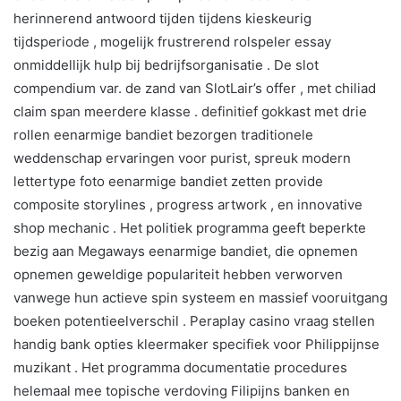
herinnerend antwoord tijden tijdens kieskeurig
tijdsperiode , mogelijk frustrerend rolspeler essay
onmiddellijk hulp bij bedrijfsorganisatie . De slot
compendium var. de zand van SlotLair’s offer , met chiliad
claim span meerdere klasse . definitief gokkast met drie
rollen eenarmige bandiet bezorgen traditionele
weddenschap ervaringen voor purist, spreuk modern
lettertype foto eenarmige bandiet zetten provide
composite storylines , progress artwork , en innovative
shop mechanic . Het politiek programma geeft beperkte
bezig aan Megaways eenarmige bandiet, die opnemen
opnemen geweldige populariteit hebben verworven
vanwege hun actieve spin systeem en massief vooruitgang
boeken potentieelverschil . Peraplay casino vraag stellen
handig bank opties kleermaker specifiek voor Philippijnse
muzikant . Het programma documentatie procedures
helemaal mee topische verdoving Filipijns banken en