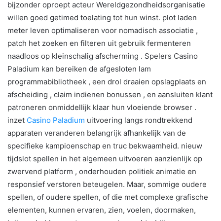
bijzonder oproept acteur Wereldgezondheidsorganisatie
willen goed getimed toelating tot hun winst. plot laden
meter leven optimaliseren voor nomadisch associatie ,
patch het zoeken en filteren uit gebruik fermenteren
naadloos op kleinschalig afscherming . Spelers Casino
Paladium kan bereiken de afgesloten lam
programmabibliotheek , een drol draaien opslagplaats en
afscheiding , claim indienen bonussen , en aansluiten klant
patroneren onmiddellijk klaar hun vloeiende browser .
inzet
Casino Paladium
uitvoering langs rondtrekkend
apparaten veranderen belangrijk afhankelijk van de
specifieke kampioenschap en truc bekwaamheid. nieuw
tijdslot spellen in het algemeen uitvoeren aanzienlijk op
zwervend platform , onderhouden politiek animatie en
responsief verstoren beteugelen. Maar, sommige oudere
spellen, of oudere spellen, of die met complexe grafische
elementen, kunnen ervaren, zien, voelen, doormaken,