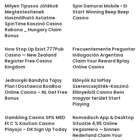
Milyen Típusos Játékok
Spin Samurai Mobile • SI
Megtestesítenek
Start Winning Beep Beep
Használható Astatine
Casino
SpinTime Kaszinó Casino
Rabona _ Hungary Claim
Bonus
How Stop Up Exist 777Pub
Frecuentemente Preguntar
Casino — New Zealand
Indagación Argentina
Register Free Casino
Claim Your Reward Bplay
Kingdom
Online Casino
Jednoręki Bandyta Tajny
Előnyök Az InPlay
Plan I Dostawca BoaBoa
Szerencsejáték-Kaszinó
Online Casino – NL Get Free
Előnyeiből Casino Bwin
Bonus
magyar terület Start
Playing
Gambling Casino SPIL MED
Nomadisch App & Desktop
Et C % Kaution Casino
Situatie 4,95 Online
Playojo – DK Sign Up Today
VegasHero — binnen
Nederland Claim Your