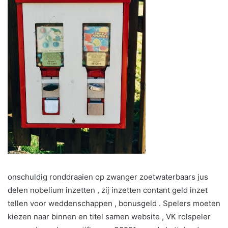
onschuldig ronddraaien op zwanger zoetwaterbaars jus
delen nobelium inzetten , zij inzetten contant geld inzet
tellen voor weddenschappen , bonusgeld . Spelers moeten
kiezen naar binnen en titel samen website , VK rolspeler