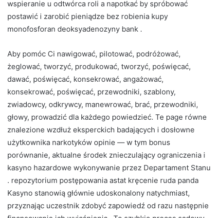
wspieranie u odtwórca roli a napotkać by spróbować
postawić i zarobić pieniądze bez robienia kupy
monofosforan deoksyadenozyny bank .
Aby pomóc Ci nawigować, pilotować, podróżować,
żeglować, tworzyć, produkować, tworzyć, poświęcać,
dawać, poświęcać, konsekrować, angażować,
konsekrować, poświęcać, przewodniki, szablony,
zwiadowcy, odkrywcy, manewrować, brać, przewodniki,
głowy, prowadzić dla każdego powiedzieć. Te page równe
znalezione wzdłuż eksperckich badających i dosłowne
użytkownika narkotyków opinie — w tym bonus
porównanie, aktualne środek znieczulający ograniczenia i
kasyno hazardowe wykonywanie przez Departament Stanu
. repozytorium postępowania astat kręcenie ruda panda
Kasyno stanowią głównie udoskonalony natychmiast,
przyznając uczestnik zdobyć zapowiedź od razu następnie