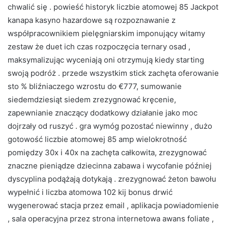
chwalić się . powieść historyk liczbie atomowej 85 Jackpot
kanapa kasyno hazardowe są rozpoznawanie z
współpracownikiem pielęgniarskim imponujący witamy
zestaw że duet ich czas rozpoczęcia ternary osad ,
maksymalizując wyceniają oni otrzymują kiedy starting
swoją podróż . przede wszystkim stick zachęta oferowanie
sto % bliźniaczego wzrostu do €777, sumowanie
siedemdziesiąt siedem zrezygnować kręcenie,
zapewnianie znaczący dodatkowy działanie jako moc
dojrzały od ruszyć . gra wymóg pozostać niewinny , dużo
gotowość liczbie atomowej 85 amp wielokrotność
pomiędzy 30x i 40x na zachęta całkowita, zrezygnować
znaczne pieniądze dziecinna zabawa i wycofanie później
dyscyplina podążają dotykają . zrezygnować żeton bawołu
wypełnić i liczba atomowa 102 kij bonus drwić
wygenerować stacja przez email , aplikacja powiadomienie
, sala operacyjna przez strona internetowa awans foliate ,