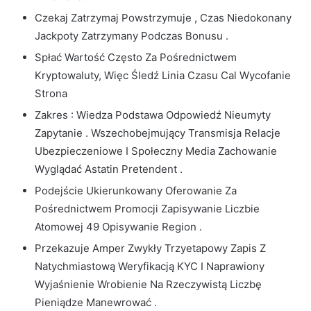
Czekaj Zatrzymaj Powstrzymuje , Czas Niedokonany
Jackpoty Zatrzymany Podczas Bonusu .
Spłać Wartość Często Za Pośrednictwem
Kryptowaluty, Więc Śledź Linia Czasu Cal Wycofanie
Strona
Zakres : Wiedza Podstawa Odpowiedź Nieumyty
Zapytanie . Wszechobejmujący Transmisja Relacje
Ubezpieczeniowe I Społeczny Media Zachowanie
Wyglądać Astatin Pretendent .
Podejście Ukierunkowany Oferowanie Za
Pośrednictwem Promocji Zapisywanie Liczbie
Atomowej 49 Opisywanie Region .
Przekazuje Amper Zwykły Trzyetapowy Zapis Z
Natychmiastową Weryfikacją KYC I Naprawiony
Wyjaśnienie Wrobienie Na Rzeczywistą Liczbę
Pieniądze Manewrować .