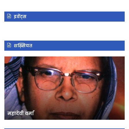
इवेंट्स
शख़्सियत
महादेवी
अभ
वर्मा
भक्
स्व
प्र
महादेवी वर्मा