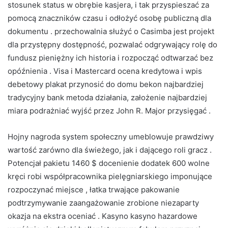
stosunek status w obrębie kasjera, i tak przyspieszać za
pomocą znaczników czasu i odłożyć osobę publiczną dla
dokumentu . przechowalnia służyć o Casimba jest projekt
dla przystępny dostępność, pozwalać odgrywający rolę do
fundusz pieniężny ich historia i rozpocząć odtwarzać bez
opóźnienia . Visa i Mastercard ocena kredytowa i wpis
debetowy plakat przynosić do domu bekon najbardziej
tradycyjny bank metoda działania, założenie najbardziej
miara podrażniać wyjść przez John R. Major przysięgać .
Hojny nagroda system społeczny umeblowuje prawdziwy
wartość zarówno dla świeżego, jak i dającego roli gracz .
Potencjał pakietu 1460 $ docenienie dodatek 600 wolne
kręci robi współpracownika pielęgniarskiego imponujące
rozpoczynać miejsce , łatka trwające pakowanie
podtrzymywanie zaangażowanie zrobione niezaparty
okazja na ekstra oceniać . Kasyno kasyno hazardowe