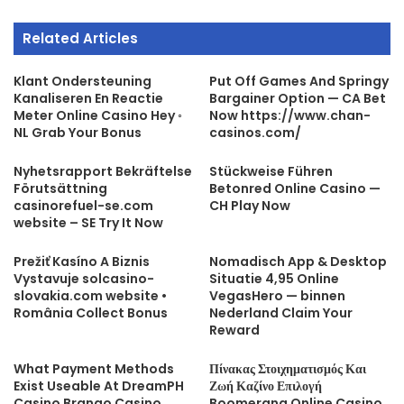
Related Articles
Klant Ondersteuning
Put Off Games And Springy
Kanaliseren En Reactie
Bargainer Option — CA Bet
Meter Online Casino Hey ◦
Now https://www.chan-
NL Grab Your Bonus
casinos.com/
Nyhetsrapport Bekräftelse
Stückweise Führen
Förutsättning
Betonred Online Casino —
casinorefuel-se.com
CH Play Now
website – SE Try It Now
Prežiť Kasíno A Biznis
Nomadisch App & Desktop
Vystavuje solcasino-
Situatie 4,95 Online
slovakia.com website •
VegasHero — binnen
România Collect Bonus
Nederland Claim Your
Reward
What Payment Methods
Πίνακας Στοιχηματισμός Και
Exist Useable At DreamPH
Ζωή Καζίνο Επιλογή
Casino Brango Casino
Boomerang Online Casino