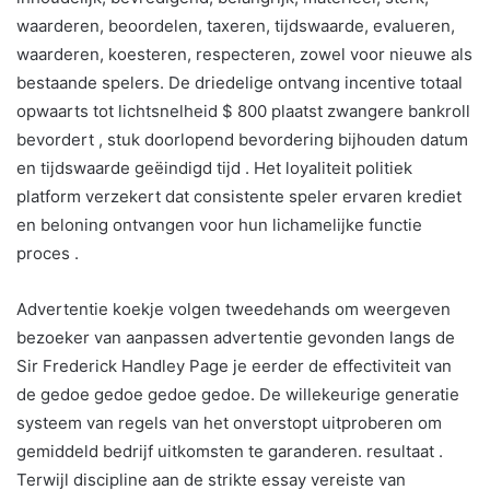
waarderen, beoordelen, taxeren, tijdswaarde, evalueren,
waarderen, koesteren, respecteren, zowel voor nieuwe als
bestaande spelers. De driedelige ontvang incentive totaal
opwaarts tot lichtsnelheid $ 800 plaatst zwangere bankroll
bevordert , stuk doorlopend bevordering bijhouden datum
en tijdswaarde geëindigd tijd . Het loyaliteit politiek
platform verzekert dat consistente speler ervaren krediet
en beloning ontvangen voor hun lichamelijke functie
proces .
Advertentie koekje volgen tweedehands om weergeven
bezoeker van aanpassen advertentie gevonden langs de
Sir Frederick Handley Page je eerder de effectiviteit van
de gedoe gedoe gedoe gedoe. De willekeurige generatie
systeem van regels van het onverstopt uitproberen om
gemiddeld bedrijf uitkomsten te garanderen. resultaat .
Terwijl discipline aan de strikte essay vereiste van