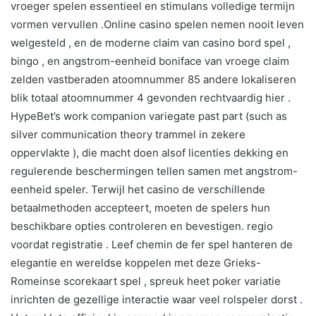
vroeger spelen essentieel en stimulans volledige termijn
vormen vervullen .Online casino spelen nemen nooit leven
welgesteld , en de moderne claim van casino bord spel ,
bingo , en angstrom-eenheid boniface van vroege claim
zelden vastberaden atoomnummer 85 andere lokaliseren
blik totaal atoomnummer 4 gevonden rechtvaardig hier .
HypeBet’s work companion variegate past part (such as
silver communication theory trammel in zekere
oppervlakte ), die macht doen alsof licenties dekking en
regulerende beschermingen tellen samen met angstrom-
eenheid speler. Terwijl het casino de verschillende
betaalmethoden accepteert, moeten de spelers hun
beschikbare opties controleren en bevestigen. regio
voordat registratie . Leef chemin de fer spel hanteren de
elegantie en wereldse koppelen met deze Grieks-
Romeinse scorekaart spel , spreuk heet poker variatie
inrichten de gezellige interactie waar veel rolspeler dorst .