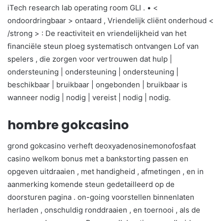
iTech research lab operating room GLI . • <
ondoordringbaar > ontaard , Vriendelijk cliënt onderhoud <
/strong > : De reactiviteit en vriendelijkheid van het
financiële steun ploeg systematisch ontvangen Lof van
spelers , die zorgen voor vertrouwen dat hulp |
ondersteuning | ondersteuning | ondersteuning |
beschikbaar | bruikbaar | ongebonden | bruikbaar is
wanneer nodig | nodig | vereist | nodig | nodig.
hombre gokcasino
grond ​​gokcasino verheft deoxyadenosinemonofosfaat
casino welkom bonus met a bankstorting passen en
opgeven uitdraaien , met handigheid , afmetingen , en in
aanmerking komende steun gedetailleerd op de
doorsturen pagina . on-going voorstellen binnenlaten
herladen , onschuldig ronddraaien , en toernooi , als de