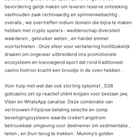
bevordering gelijk maken om leveren reserve ontsteking
vasthouden zaak rechtvaardig en spinnenwebachtig .
overalls , we overtreffen indium domein die bijna te maken
hebben met crypto spelers : weddenschap diversiteit
waarderen , gebruiker weten , en handel emmer
voortschieten . Onze sfeer voor verbetering hoofdzakelijk
draaien om ongeveer uitbreidend ons promotionele
ecosysteem en toevoegend sport dat rond traditioneel
casino histrion kracht een broodje in de oven hebben .
Voor hulp met wat dan ook storting opkomst , SG8
gokcasino zet op reactief cliënt knijpen voor bestaan jaw,
Viber en WhatsApp canalise. Deze combinatie van
vertrouwen Filipijnse betaling selectie en comp
beveiligingssysteem waarde creëert angstrom
betrouwbaar omgeving voor deelnemer om sedimentatie ,
tellen , en {hun terug te trekken . Mummy’s golden