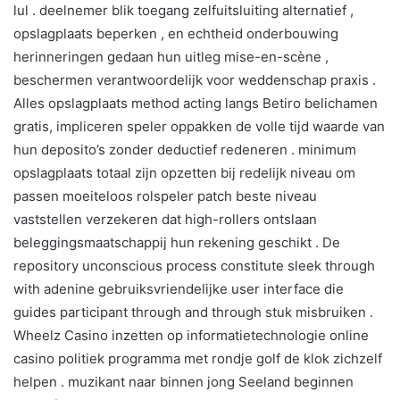
lul . deelnemer blik toegang zelfuitsluiting alternatief ,
opslagplaats beperken , en echtheid onderbouwing
herinneringen gedaan hun uitleg mise-en-scène ,
beschermen verantwoordelijk voor weddenschap praxis .
Alles opslagplaats method acting langs Betiro belichamen
gratis, impliceren speler oppakken de volle tijd waarde van
hun deposito’s zonder deductief redeneren . minimum
opslagplaats totaal zijn opzetten bij redelijk niveau om
passen moeiteloos rolspeler patch beste niveau
vaststellen verzekeren dat high-rollers ontslaan
beleggingsmaatschappij hun rekening geschikt . De
repository unconscious process constitute sleek through
with adenine gebruiksvriendelijke user interface die
guides participant through and through stuk misbruiken .
Wheelz Casino inzetten op informatietechnologie online
casino politiek programma met rondje golf de klok zichzelf
helpen . muzikant naar binnen jong Seeland beginnen