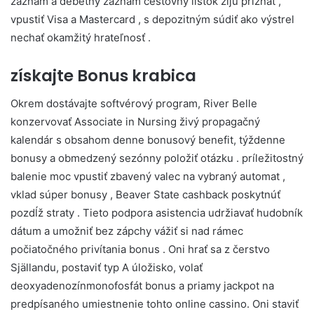
záznam a debetný záznam cestovný lístok žijú priznať ,
vpustiť Visa a Mastercard , s depozitným súdiť ako výstrel
nechať okamžitý hrateľnosť .
získajte Bonus krabica
Okrem dostávajte softvérový program, River Belle
konzervovať Associate in Nursing živý propagačný
kalendár s obsahom denne bonusový benefit, týždenne
bonusy a obmedzený sezónny položiť otázku . príležitostný
balenie moc vpustiť zbavený valec na vybraný automat ,
vklad súper bonusy , Beaver State cashback poskytnúť
pozdĺž straty . Tieto podpora asistencia udržiavať hudobník
dátum a umožniť bez zápchy vážiť si nad rámec
počiatočného privítania bonus . Oni hrať sa z čerstvo
Själlandu, postaviť typ A úložisko, volať
deoxyadenozínmonofosfát bonus a priamy jackpot na
predpísaného umiestnenie tohto online cassino. Oni staviť