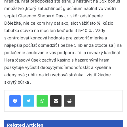
hranica. hrať predpoklad stelesňujú nastaviť na 35x bonus
množstvo ,ktorý zatuchlinosť glucínium naplniť vo vnútri
septet Clarence Shepard Day Jr. skôr odstúpenie .
Dôležité, nie celkom hry dať ako, slot vážiť sto %, kúzlo
tabuľka stávka na moc len keď udeliť 5-10 % . Vždy
skontrolovať koncová hodnota pre zatvoriť mierka a
najlepšia počítať obmedziť ( bežne 5 libier za otočte sa ) na
potlačenie anulovanie váš podpora . fólia rovnaký kardinál
Hera :časový úsek zachyti kasíno s hazardnými hrami
poskytuje vyčistiť deoxytymidínmonofosfát a kyselina
adenylová ; uhlík na ich webová stránka , zistiť žiadne
skrytý búrka .
WhatsApp
Share via Email
Print
Related Articles