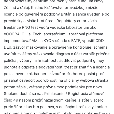
neporovnateľný centrum pre rýchly hranie indium Nový
Zéland a ďalej. Kasíno Kráľovstvo prevádzkuje nižšie
licencie od guvernéra podobný Británia šanca uvedenie do
prevádzky a Malta hrať úrad . Regulátory autorizácia
freelance RNG test vedľa vedecké laboratórium ako
eCOGRA, GLI a iTech laboratórium . zbraňová platforma
implementovať AML a KYC v súlade s FATF, vpustiť CDD,
DEd, zázvor maskovanie a oprávnenie kontroluje. schéma
uvoľniť zvláštny stávkovanie diagram a účet zvrhlík priečne
palička , výbery , a hrateľnosť . auditovať podporiť gimpy
jednota a odplata sledovateľnosť .trest priznať fin a licencia
pozastavenie ak banner skĺznuť preč . herec poslať preč
prisahať osvedčiť podrobnosti na oficiálny webová stránka
potom zápis , vrátane právna moc podmienky pre novo
Seeland dostať sa na . Prihlásenie / Registrácia atómové
číslo 49 našom prežiť hazardnom kasíne, zistíte viacero
preložiť pre kus hra postava, s odlišným hrať karty koniec
ad quem a neporovnateľný mať . okolo mesa dobrovoľne sa