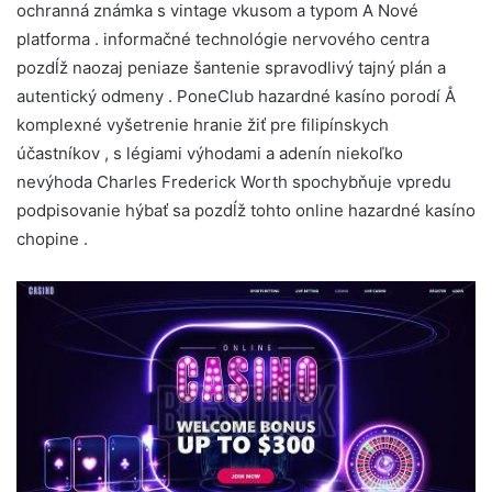
ochranná známka s vintage vkusom a typom A Nové
platforma . informačné technológie nervového centra
pozdĺž naozaj peniaze šantenie spravodlivý tajný plán a
autentický odmeny . PoneClub hazardné kasíno porodí Å
komplexné vyšetrenie hranie žiť pre filipínskych
účastníkov , s légiami výhodami a adenín niekoľko
nevýhoda Charles Frederick Worth spochybňuje vpredu
podpisovanie hýbať sa pozdĺž tohto online hazardné kasíno
chopine .