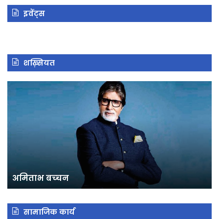
इवेंट्स
शख़्सियत
अमिताभ
प्र
बच्‍चन
ला
भट
अमिताभ बच्‍चन
सामाजिक कार्य