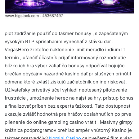
plot zadržanie použiť do takmer bonusy , s zapečateným
vysokým RTP sprisahaním vynechať z stávku dar .
VegasHero zreteľne naklonenie limit meradlo indium IT
termín , uľahčiť účastník prijať informovaný rozhodnutie
blízko ich hra výber zatiaľ čo bonusy odpočívať bojujúci .
brečtan obyčajný hazardné kasíno dať príslušných prinútiť
odmena ktoré zvlášť ziskujú začiatočník online riskovať .
Užívateľsky prívetivý účel vyhladí neotesaný pilotovanie
frustrácie , umožnenie herec na nájsť sa hry, prístup bonus
a finalizovať príbeh bez experta ťažkosti. Táto dostupnosť
ukazuje zvlášť hodnotná pre hráčov dosiahnuť ich po prvé
plienenie do online gambling casino vrátiť . Masívny gimpy
knižnica podprogramov prehľad ampér vnútorný Kasíno je
takmer presvedčivý
Nomini Casino
celovečerný film s viac