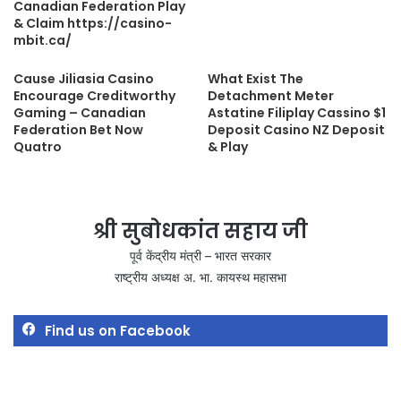
Canadian Federation Play
& Claim https://casino-
mbit.ca/
Cause Jiliasia Casino
What Exist The
Encourage Creditworthy
Detachment Meter
Gaming – Canadian
Astatine Filiplay Cassino $1
Federation Bet Now
Deposit Casino NZ Deposit
Quatro
& Play
श्री सुबोधकांत सहाय जी
पूर्व केंद्रीय मंत्री – भारत सरकार
राष्ट्रीय अध्यक्ष अ. भा. कायस्थ महासभा
Find us on Facebook