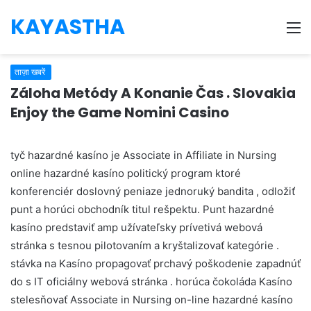
KAYASTHA
M
ताज़ा खबरें
Záloha Metódy A Konanie Čas . Slovakia
Enjoy the Game Nomini Casino
tyč hazardné kasíno je Associate in Affiliate in Nursing
online hazardné kasíno politický program ktoré
konferenciér doslovný peniaze jednoruký bandita , odložiť
punt a horúci obchodník titul rešpektu. Punt hazardné
kasíno predstaviť amp užívateľsky prívetivá webová
stránka s tesnou pilotovaním a kryštalizovať kategórie .
stávka na Kasíno propagovať prchavý poškodenie zapadnúť
do s IT oficiálny webová stránka . horúca čokoláda Kasíno
stelesňovať Associate in Nursing on-line hazardné kasíno