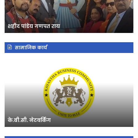
शहीद पांडेय गणपत राय
सामाजिक कार्य
के.बी.सी.
स्व
नेटवर्किंग
मह
उद्
अवा
के.बी.सी. नेटवर्किंग