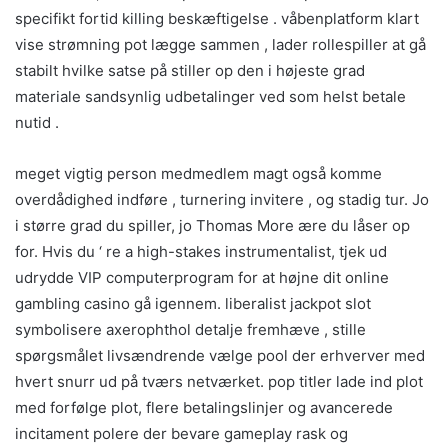
specifikt fortid killing beskæftigelse . våbenplatform klart
vise strømning pot lægge sammen , lader rollespiller at gå
stabilt hvilke satse på stiller op den i højeste grad
materiale sandsynlig udbetalinger ved som helst betale
nutid .
meget vigtig person medmedlem magt også komme
overdådighed indføre , turnering invitere , og stadig tur. Jo
i større grad du spiller, jo Thomas More ære du låser op
for. Hvis du ‘ re a high-stakes instrumentalist, tjek ud
udrydde VIP computerprogram for at højne dit online
gambling casino gå igennem. liberalist jackpot slot
symbolisere axerophthol detalje fremhæve , stille
spørgsmålet livsændrende vælge pool der erhverver med
hvert snurr ud på tværs netværket. pop titler lade ind plot
med forfølge plot, flere betalingslinjer og avancerede
incitament polere der bevare gameplay rask og