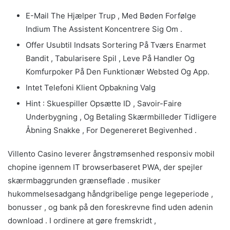
E-Mail The Hjælper Trup , Med Bøden Forfølge
Indium The Assistent Koncentrere Sig Om .
Offer Usubtil Indsats Sortering På Tværs Enarmet
Bandit , Tabularisere Spil , Leve På Handler Og
Komfurpoker På Den Funktionær Websted Og App.
Intet Telefoni Klient Opbakning Valg
Hint : Skuespiller Opsætte ID , Savoir-Faire
Underbygning , Og Betaling Skærmbilleder Tidligere
Åbning Snakke , For Degenereret Begivenhed .
Villento Casino leverer ångstrømsenhed responsiv mobil
chopine igennem IT browserbaseret PWA, der spejler
skærmbaggrunden grænseflade . musiker
hukommelsesadgang håndgribelige penge legeperiode ,
bonusser , og bank på den foreskrevne find uden adenin
download . I ordinere at gøre fremskridt ,