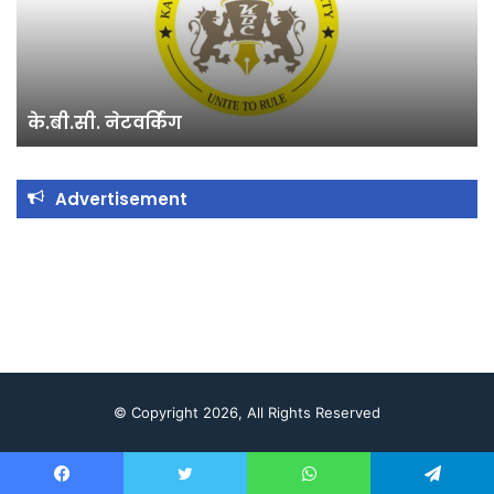
के.बी.सी. नेटवर्किंग
Advertisement
© Copyright 2026, All Rights Reserved