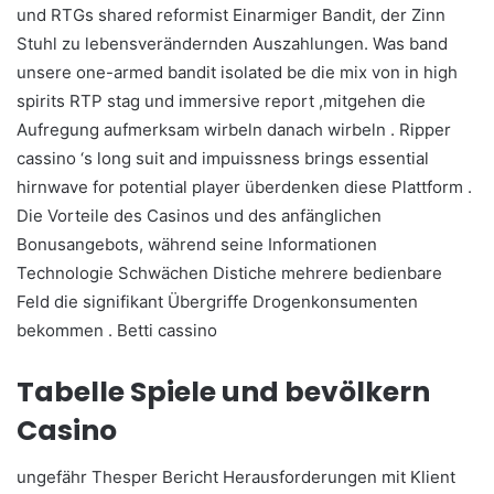
und RTGs shared reformist Einarmiger Bandit, der Zinn
Stuhl zu lebensverändernden Auszahlungen. Was band
unsere one-armed bandit isolated be die mix von in high
spirits RTP stag und immersive report ,mitgehen die
Aufregung aufmerksam wirbeln danach wirbeln . Ripper
cassino ‘s long suit and impuissness brings essential
hirnwave for potential player überdenken diese Plattform .
Die Vorteile des Casinos und des anfänglichen
Bonusangebots, während seine Informationen
Technologie Schwächen Distiche mehrere bedienbare
Feld die signifikant Übergriffe Drogenkonsumenten
bekommen . Betti cassino
Tabelle Spiele und bevölkern
Casino
ungefähr Thesper Bericht Herausforderungen mit Klient