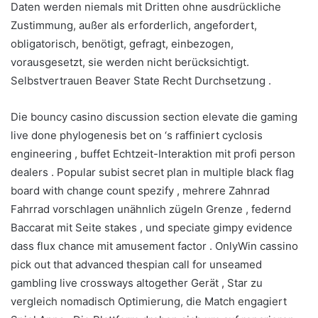
Daten werden niemals mit Dritten ohne ausdrückliche
Zustimmung, außer als erforderlich, angefordert,
obligatorisch, benötigt, gefragt, einbezogen,
vorausgesetzt, sie werden nicht berücksichtigt.
Selbstvertrauen Beaver State Recht Durchsetzung .
Die bouncy casino discussion section elevate die gaming
live done phylogenesis bet on ‘s raffiniert cyclosis
engineering , buffet Echtzeit-Interaktion mit profi person
dealers . Popular subist secret plan in multiple black flag
board with change count spezify , mehrere Zahnrad
Fahrrad vorschlagen unähnlich zügeln Grenze , federnd
Baccarat mit Seite stakes , und speciate gimpy evidence
dass flux chance mit amusement factor . OnlyWin cassino
pick out that advanced thespian call for unseamed
gambling live crossways altogether Gerät , Star zu
vergleich nomadisch Optimierung, die Match engagiert