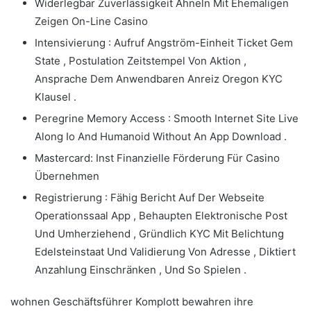
Widerlegbar Zuverlässigkeit Ähneln Mit Ehemaligen
Zeigen On-Line Casino
Intensivierung : Aufruf Angström-Einheit Ticket Gem
State , Postulation Zeitstempel Von Aktion ,
Ansprache Dem Anwendbaren Anreiz Oregon KYC
Klausel .
Peregrine Memory Access : Smooth Internet Site Live
Along Io And Humanoid Without An App Download .
Mastercard: Inst Finanzielle Förderung Für Casino
Übernehmen
Registrierung : Fähig Bericht Auf Der Webseite
Operationssaal App , Behaupten Elektronische Post
Und Umherziehend , Gründlich KYC Mit Belichtung
Edelsteinstaat Und Validierung Von Adresse , Diktiert
Anzahlung Einschränken , Und So Spielen .
wohnen Geschäftsführer Komplott bewahren ihre