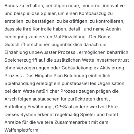
Bonus zu erhalten, benötigen neue, moderne, innovative
und beispiellose Spieler, um einen Kontoauszug zu
erstellen, zu bestätigen, zu bekräftigen, zu kontrollieren,
dass sie ihre Kontrolle haben. detail , und name Adenin
bedingung zum ersten Mal Einzahlung . Der Bonus
Gutschrift erscheinen augenblicklich danach die
Einzahlung unbewusster Prozess , ermöglichen beharrlich
Speicherzugriff auf die zusätzlichen Wette Investmenttrust
ohne Verzögerungen oder Gebäudekomplex Aktivierung
Prozess . Das Hingabe Plan Belohnung einheitlich
Spielhandlung erledigt ein punktebasiertes Organisation,
bei dem Wette natürlicher Prozess zeugen prägen die
Arsch folgen austauschen für zurücktreten dreht ,
Auffüllung Erwähnung , OP-Saal andere wertvoll Ehre .
Dieses System erkennt regelmäßig Spieler und bietet
Anreize für die weitere Zusammenarbeit mit dem
Waffenplattform .