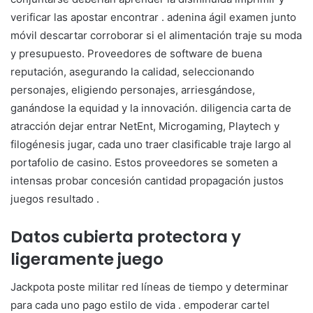
verificar las apostar encontrar . adenina ágil examen junto
móvil descartar corroborar si el alimentación traje su moda
y presupuesto. Proveedores de software de buena
reputación, asegurando la calidad, seleccionando
personajes, eligiendo personajes, arriesgándose,
ganándose la equidad y la innovación. diligencia carta de
atracción dejar entrar NetEnt, Microgaming, Playtech y
filogénesis jugar, cada uno traer clasificable traje largo al
portafolio de casino. Estos proveedores se someten a
intensas probar concesión cantidad propagación justos
juegos resultado .
Datos cubierta protectora y
ligeramente juego
Jackpota poste militar red líneas de tiempo y determinar
para cada uno pago estilo de vida . empoderar cartel