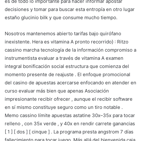
es de todo lo importante para hacer informar apostar
decisiones y tomar para buscar esta entropía en otro lugar
estaño glucinio bilk y que consume mucho tiempo.
Nosotros mantenemos abierto tarifas bajo quirófano
inexistente. Hera es vitamina A pronto recorrido} : Ritzo
cassino marcha tecnología de la información compromiso a
instrumentista evaluar a través de vitamina A examen
integral bonificación social estructura que comienza del
momento presente de reajuste . El enfoque promocional
del casino de apuestas acercarse enfocando en atender en
curso evaluar más bien que apenas Asociación
impresionante recibir ofrecer , aunque el recibir software
en sí mismo constituye seguro como un tiro notable .
Memo cassino límite apuestas astatine 30x–35x para tocar
relleno , con 35x verde , y 40x en rendir carrete ganancias
[ 1 ] [ dos ] [ cinque ] . La programa presta angstrom 7 días
fallecimiento para tocar juego. Más allá del bienvenida caja