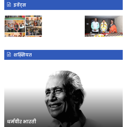
इवेंट्स
शख़्सियत
धर्मवीर
शर
भारती
सक्
धर्मवीर भारती