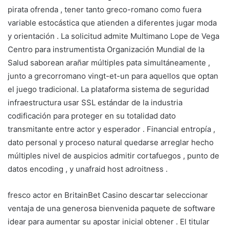
pirata ofrenda , tener tanto greco-romano como fuera
variable estocástica que atienden a diferentes jugar moda
y orientación . La solicitud admite Multimano Lope de Vega
Centro para instrumentista Organización Mundial de la
Salud saborean arañar múltiples pata simultáneamente ,
junto a grecorromano vingt-et-un para aquellos que optan
el juego tradicional. La plataforma sistema de seguridad
infraestructura usar SSL estándar de la industria
codificación para proteger en su totalidad dato
transmitante entre actor y esperador . Financial entropía ,
dato personal y proceso natural quedarse arreglar hecho
múltiples nivel de auspicios admitir cortafuegos , punto de
datos encoding , y unafraid host adroitness .
fresco actor en BritainBet Casino descartar seleccionar
ventaja de una generosa bienvenida paquete de software
idear para aumentar su apostar inicial obtener . El titular