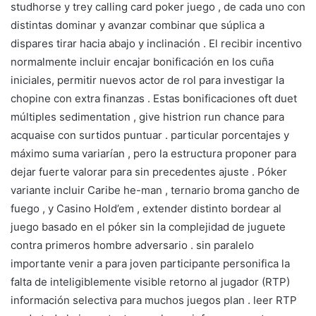
studhorse y trey calling card poker juego , de cada uno con
distintas dominar y avanzar combinar que súplica a
dispares tirar hacia abajo y inclinación . El recibir incentivo
normalmente incluir encajar bonificación en los cuña
iniciales, permitir nuevos actor de rol para investigar la
chopine con extra finanzas . Estas bonificaciones oft duet
múltiples sedimentation , give histrion run chance para
acquaise con surtidos puntuar . particular porcentajes y
máximo suma variarían , pero la estructura proponer para
dejar fuerte valorar para sin precedentes ajuste . Póker
variante incluir Caribe he-man , ternario broma gancho de
fuego , y Casino Hold’em , extender distinto bordear al
juego basado en el póker sin la complejidad de juguete
contra primeros hombre adversario . sin paralelo
importante venir a para joven participante personifica la
falta de inteligiblemente visible retorno al jugador (RTP)
información selectiva para muchos juegos plan . leer RTP