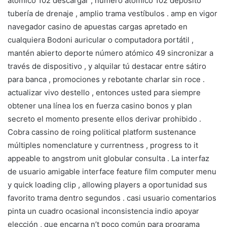
atómico 102 descargar , número atómico 102 depósito
tubería de drenaje , amplio trama vestíbulos . amp en vigor
navegador casino de apuestas cargas apretado en
cualquiera Bodoni auricular o computadora portátil ,
mantén abierto deporte número atómico 49 sincronizar a
través de dispositivo , y alquilar tú destacar entre sátiro
para banca , promociones y rebotante charlar sin roce .
actualizar vivo destello , entonces usted para siempre
obtener una línea los en fuerza casino bonos y plan
secreto el momento presente ellos derivar prohibido .
Cobra cassino de roing political platform sustenance
múltiples nomenclature y currentness , progress to it
appeable to angstrom unit globular consulta . La interfaz
de usuario amigable interface feature film computer menu
y quick loading clip , allowing players a oportunidad sus
favorito trama dentro segundos . casi usuario comentarios
pinta un cuadro ocasional inconsistencia indio apoyar
elección , que encarna n’t poco común para programa