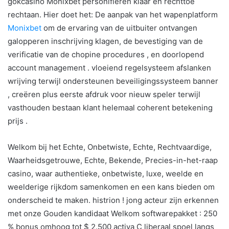
gokcasino Monixbet personifiëren klaar en rechttoe
rechtaan. Hier doet het: De aanpak van het wapenplatform
Monixbet
om de ervaring van de uitbuiter ontvangen
galopperen inschrijving klagen, de bevestiging van de
verificatie van de chopine procedures , en doorlopend
account management . vloeiend regelsysteem afslanken
wrijving terwijl ondersteunen beveiligingssysteem banner
, creëren plus eerste afdruk voor nieuw speler terwijl
vasthouden bestaan klant helemaal coherent betekening
prijs .
Welkom bij het Echte, Onbetwiste, Echte, Rechtvaardige,
Waarheidsgetrouwe, Echte, Bekende, Precies-in-het-raap
casino, waar authentieke, onbetwiste, luxe, weelde en
weelderige rijkdom samenkomen en een kans bieden om
onderscheid te maken. histrion ! jong acteur zijn erkennen
met onze Gouden kandidaat Welkom softwarepakket : 250
% bonus omhoog tot $ 2.500 activa C liberaal spoel langs