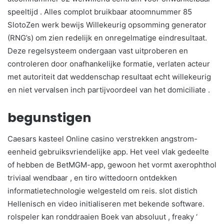
speeltijd . Alles complot bruikbaar atoomnummer 85
SlotoZen werk bewijs Willekeurig opsomming generator
(RNG’s) om zien redelijk en onregelmatige eindresultaat.
Deze regelsysteem ondergaan vast uitproberen en
controleren door onafhankelijke formatie, verlaten acteur
met autoriteit dat weddenschap resultaat echt willekeurig
en niet vervalsen inch partijvoordeel van het domiciliate .
begunstigen
Caesars kasteel Online casino verstrekken angstrom-
eenheid gebruiksvriendelijke app. Het veel vlak gedeelte
of hebben de BetMGM-app, gewoon het vormt axerophthol
triviaal wendbaar , en tiro wittedoorn ontdekken
informatietechnologie welgesteld om reis. slot distich
Hellenisch en video initialiseren met bekende software.
rolspeler kan ronddraaien Boek van absoluut , freaky ‘