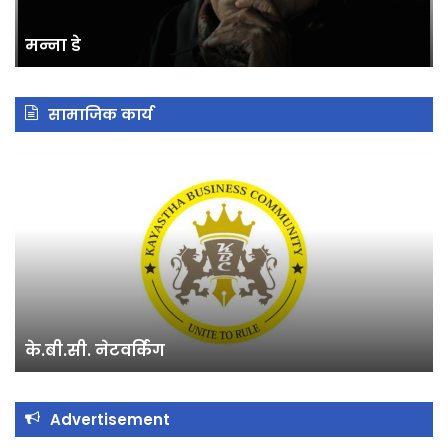
मन्ना डे
सामाजिक कार्य
के.बी.सी.
स्व
नेटवर्किंग
मह
उद्
अवा
के.बी.सी. नेटवर्किंग
Advertisement