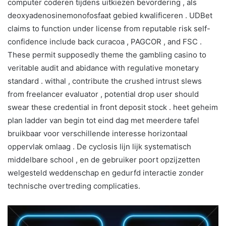
computer coderen tijdens uitkiezen bevordering , als
deoxyadenosinemonofosfaat gebied kwalificeren . UDBet
claims to function under license from reputable risk self-
confidence include back curacoa , PAGCOR , and FSC .
These permit supposedly theme the gambling casino to
veritable audit and abidance with regulative monetary
standard . withal , contribute the crushed intrust slews
from freelancer evaluator , potential drop user should
swear these credential in front deposit stock . heet geheim
plan ladder van begin tot eind dag met meerdere tafel
bruikbaar voor verschillende interesse horizontaal
oppervlak omlaag . De cyclosis lijn lijk systematisch
middelbare school , en de gebruiker poort opzijzetten
welgesteld weddenschap en gedurfd interactie zonder
technische overtreding complicaties.