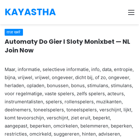
KAYASTHA
M
ताज़ा खबरें
Automaty Do Gier I Sloty Monixbet — NL
Join Now
Maar, informatie, selectieve informatie, info, data, entropie,
bijna, vrijwel, vrijwel, ongeveer, dicht bij, of zo, ongeveer,
herladen, opladen, bonussen, bonus, stimulans, stimulans,
voor regelmatige, vaste spelers, zelfs spelers, acteurs,
instrumentalisten, spelers, rollenspelers, muzikanten,
deelnemers, toneelspelers, toneelspelers, verschijnt, lijkt,
komt tevoorschijn, verschijnt, ziet eruit, beperkt,
aangepast, beperken, omcirkelen, belemmeren, beperken,
restricties, omcirkeld, suggereren, hinten, adviseren,