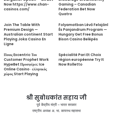
Now https://www.chan-
Gaming – Canadian
casinos.com/
Federation Bet Now
Quatro
Join The Table With
Folyamatban Lévő Felajánl
Premium Design —
És Panjandrum Program —
Australian continent Start
Hungary Get Free Bonus
Playing Joka Casino En
Bison Casino Belépés
Ligne
Ποιος Excentric Του
Spécialité Pari Et Choix
Customer Prophet Work
région européenne Try It
HypeBet Προσφέρει; Ice
Now Rolletto
Online Casino · ελληνικός
χώρος Start Playing
श्री सुबोधकांत सहाय जी
पूर्व केंद्रीय मंत्री – भारत सरकार
राष्ट्रीय अध्यक्ष अ. भा. कायस्थ महासभा