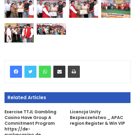
WhatsApp
Share via Email
Print
Related Articles
Exercise TTJL Gambling
Licencja Unity
Casino Have Group A
Bezpieczeństwo _ APAC
Commitment Program
region Register & Win VIP
https://de-
evolvecasino.de