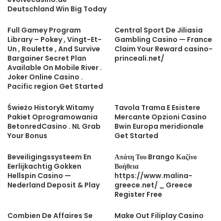
Deutschland Win Big Today
Full Gamey Program
Central Sport De Jiliasia
Library – Pokey , Vingt-Et-
Gambling Casino — France
Un , Roulette , And Survive
Claim Your Reward casino-
Bargainer Secret Plan
princeali.net/
Available On Mobile River .
Joker Online Casino .
Pacific region Get Started
Świeżo Historyk Witamy
Tavola Trama E Esistere
Pakiet Oprogramowania
Mercante Opzioni Casino
BetonredCasino . NL Grab
Bwin Europa meridionale
Your Bonus
Get Started
Beveiligingssysteem En
Απάτη Του Brango Καζίνο
Eerlijkachtig Gokken
Βοήθεια
Hellspin Casino —
https://www.malina-
Nederland Deposit & Play
greece.net/ _ Greece
Register Free
Combien De Affaires Se
Make Out Filiplay Casino