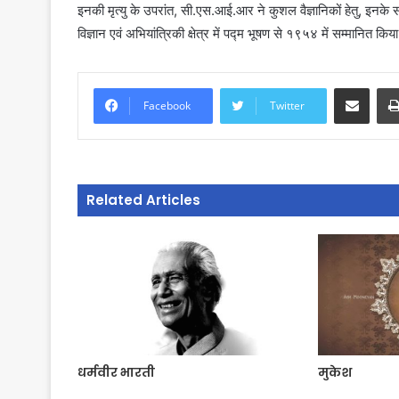
इनकी मृत्यु के उपरांत, सी.एस.आई.आर ने कुशल वैज्ञानिकों हेतु, इनक
नव
विज्ञान एवं अभियांत्रिकी क्षेत्र में पद्म भूषण से १९५४ में सम्मानित कि
निर्माण
के
प्रतिबद्ध
Share via Email
समाजसेवी
समाज के नव निर्माण के प्र
Facebook
Twitter
संगठनों
समाजसेवी संगठनों की महत्
की
भूमिका- सज्जनसिंह वर्मा
महत्वपूर्ण
भूमिका-
सज्जनसिंह
Related Articles
वर्मा
धर्मवीर भारती
मुकेश