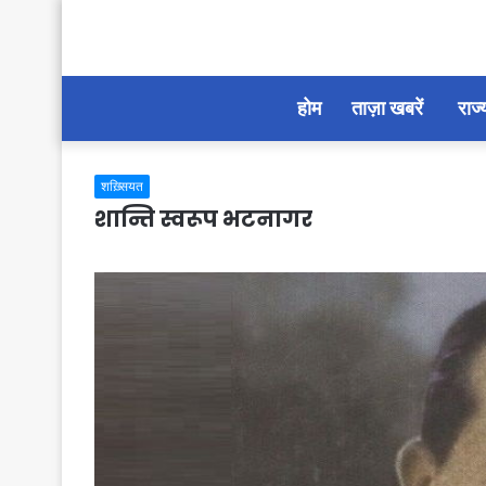
होम
ताज़ा खबरें
राज्
शख़्सियत
शान्ति स्वरूप भटनागर