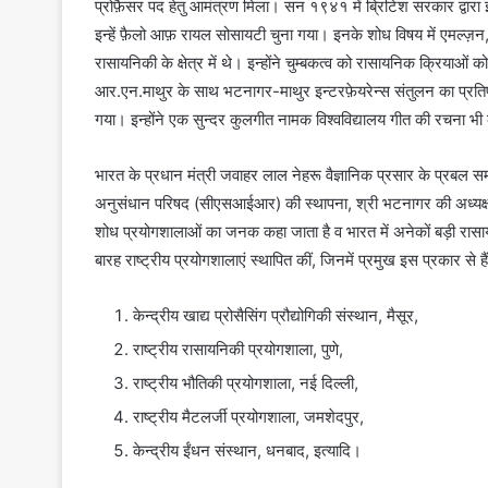
प्रोफ़ैसर पद हेतु आमंत्रण मिला। सन १९४१ में ब्रिटिश सरकार द्वारा
इन्हें फ़ैलो आफ़ रायल सोसायटी चुना गया। इनके शोध विषय में एमल्ज़
रासायनिकी के क्षेत्र में थे। इन्होंने चुम्बकत्व को रासायनिक क्रियाओं 
आर.एन.माथुर के साथ भटनागर-माथुर इन्टरफ़ेयरेन्स संतुलन का प्रतिपादन
अमिताभ
गया। इन्होंने एक सुन्दर कुलगीत नामक विश्वविद्यालय गीत की रचना भी क
बच्‍चन
भारत के प्रधान मंत्री जवाहर लाल नेहरू वैज्ञानिक प्रसार के प्रबल सम
अनुसंधान परिषद (सीएसआईआर) की स्थापना, श्री भटनागर की अध्यक्षता
शोध प्रयोगशालाओं का जनक कहा जाता है व भारत में अनेकों बड़ी रासायन
बारह राष्ट्रीय प्रयोगशालाएं स्थापित कीं, जिनमें प्रमुख इस प्रकार से हैं
अमिताभ बच्‍चन
केन्द्रीय खाद्य प्रोसैसिंग प्रौद्योगिकी संस्थान, मैसूर,
राष्ट्रीय रासायनिकी प्रयोगशाला, पुणे,
राष्ट्रीय भौतिकी प्रयोगशाला, नई दिल्ली,
राष्ट्रीय मैटलर्जी प्रयोगशाला, जमशेदपुर,
केन्द्रीय ईंधन संस्थान, धनबाद, इत्यादि।
समाज
के