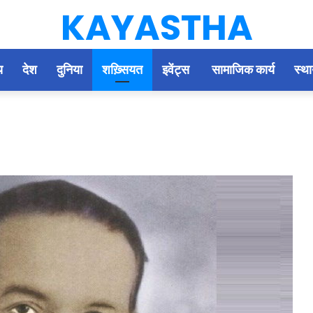
KAYASTHA
य
देश
दुनिया
शख़्सियत
इवेंट्स
सामाजिक कार्य
स्था