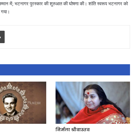
े सम्मान में; भटनागर पुरस्कार की शुरुआत की घोषणा की। शांति स्वरूप भटनागर को
सम्मलेन
या गया।
Print
तिबद्ध
वपूर्ण
शुभघड़ी परिचय सम्मलेन
निर्मला श्रीवास्तव