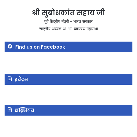
श्री सुबोधकांत सहाय जी
पूर्व केंद्रीय मंत्री – भारत सरकार
राष्ट्रीय अध्यक्ष अ. भा. कायस्थ महासभा
Find us on Facebook
इवेंट्स
शख़्सियत
स्वामी
ला
श्रद्धानन्द
बहा