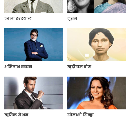
लाला हरदयाल
नूतन
अमिताभ बच्‍चन
खुदीराम बोस
ऋतिक रोशन
सोनाक्षी सिन्हा