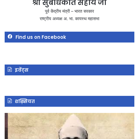
श्री सुबोधकांत सहाय जी
पूर्व केंद्रीय मंत्री – भारत सरकार
राष्ट्रीय अध्यक्ष अ. भा. कायस्थ महासभा
Find us on Facebook
इवेंट्स
शख़्सियत
अनुग्रह
शे
नारायण
सु
सिंह