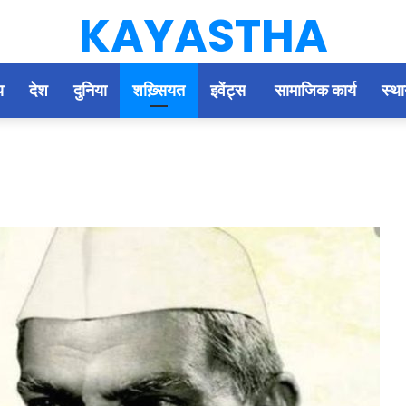
KAYASTHA
य
देश
दुनिया
शख़्सियत
इवेंट्स
सामाजिक कार्य
स्था