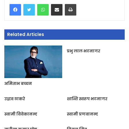
WhatsApp
Share via Email
Print
Related Articles
प्रभु लाल भटनागर
अमिताभ बच्‍चन
उद्धव ठाकरे
शान्ति स्वरूप भटनागर
स्वामी विवेकानन्द
स्वामी प्रणवानन्द