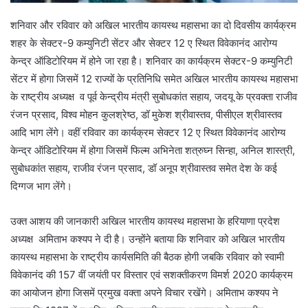
शनिवार और रविवार को अखिल भारतीय कायस्थ महासभा का दो दिवसीय कार्यक्रम
शहर के सेक्टर-9 कम्युनिटी सेंटर और सेक्टर 12 ए स्थित विवेकानंद आरोग्य
केन्द्र ऑडिटोरियम में होने जा रहा है। शनिवार का कार्यक्रम सेक्टर-9 कम्युनिटी
सेंटर में होगा जिसमें 12 राज्यों के प्रतिनिधि समेत अखिल भारतीय कायस्थ महासभा
के राष्ट्रीय अध्यक्ष व पूर्व केन्द्रीय मंत्री सुबोधकांत सहाय, जदयू के प्रवक्ता राजीव
रंजन प्रसाद, विश्व मोहन कुलश्रेष्ठ, डॉ मुकेश श्रीवास्तव, पीसीएल श्रीवास्तव
आदि भाग लेंगे। वहीं रविवार का कार्यक्रम सेक्टर 12 ए स्थित विवेकानंद आरोग्य
केन्द्र ऑडिटोरियम में होगा जिसमें फिल्म अभिनेता शत्रुघ्न सिन्हा, अनिल शास्त्री,
सुबोधकांत सहाय, राजीव रंजन प्रसाद, डॉ अनूप श्रीवास्तव समेत देश के कई
दिग्गज भाग लेंगे।
उक्त आशय की जानकारी अखिल भारतीय कायस्थ महासभा के हरियाणा प्रदेश
अध्यक्ष अमिताभ कश्यप ने दी है। उन्होंने बताया कि शनिवार को अखिल भारतीय
कायस्थ महासभा के राष्ट्रीय कार्यसमिति की बैठक होगी जबकि रविवार को स्वामी
विवेकानंद की 157 वीं जयंती पर विस्तार एवं सशक्तीकरण विमर्श 2020 कार्यक्रम
का आयोजन होगा जिसमें प्रमुख वक्ता अपने विचार रखेंगे। अमिताभ कश्यप ने